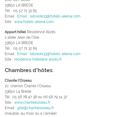
33650 LA BREDE
Tél. : 05 57 71 32 65
Email :
Email : labrede33@hotels-akena.com
Site :
www.hotels-akena.com
Appart hôtel
Résidence Alizés
2 allée Jean de l’Isle
33650 LA BREDE
Tél. : 05 57 71 32 65
Email :
Email : labrede33@hotels-akena.com
Site :
residence-hoteliere-alizes.fr
Chambres d’hôtes
Chante l’Oiseau
10, chemin Chante l’Oiseau
33650 La Brède
Tél. :05 56 78 47 38 ou 06 58 79 14 37
Site :
www.chanteloiseau.fr
Email :
gite@chanteloiseau.fr
(meublé, au mois ou à l’année)