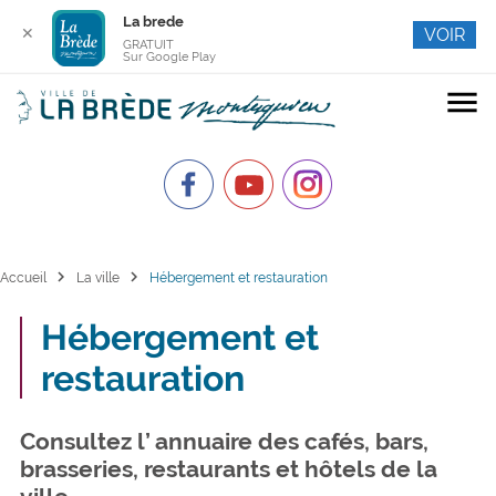
La brede
✕
VOIR
GRATUIT
Sur Google Play
menu
chevron_right
chevron_right
Accueil
La ville
Hébergement et restauration
Hébergement et
restauration
Consultez l’ annuaire des cafés, bars,
brasseries, restaurants et hôtels de la