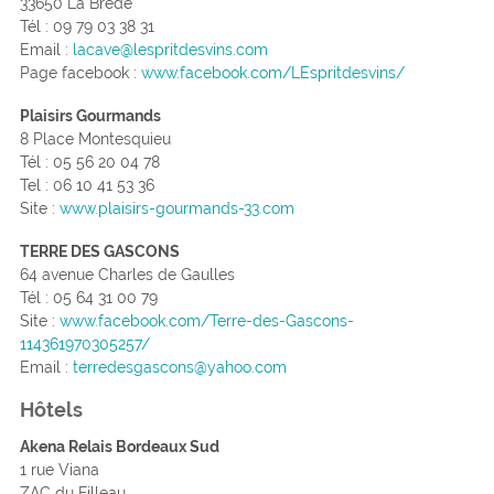
33650 La Brède
Tél : 09 79 03 38 31
Email :
lacave@lespritdesvins.com
Page facebook :
www.facebook.com/LEspritdesvins/
Plaisirs Gourmands
8 Place Montesquieu
Tél : 05 56 20 04 78
Tel : 06 10 41 53 36
Site :
www.plaisirs-gourmands-33.com
TERRE DES GASCONS
64 avenue Charles de Gaulles
Tél :
05 64 31 00 79
Site :
www.facebook.com/Terre-des-Gascons-
114361970305257/
Email :
terredesgascons@yahoo.com
Hôtels
Akena Relais Bordeaux Sud
1 rue Viana
ZAC du Filleau