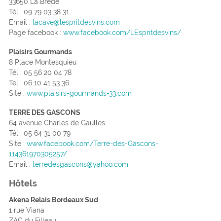
33650 La Brède
Tél : 09 79 03 38 31
Email :
lacave@lespritdesvins.com
Page facebook :
www.facebook.com/LEspritdesvins/
Plaisirs Gourmands
8 Place Montesquieu
Tél : 05 56 20 04 78
Tel : 06 10 41 53 36
Site :
www.plaisirs-gourmands-33.com
TERRE DES GASCONS
64 avenue Charles de Gaulles
Tél :
05 64 31 00 79
Site :
www.facebook.com/Terre-des-Gascons-
114361970305257/
Email :
terredesgascons@yahoo.com
Hôtels
Akena Relais Bordeaux Sud
1 rue Viana
ZAC du Filleau