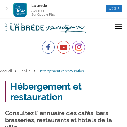
La brede
✕
VOIR
GRATUIT
Sur Google Play
menu
chevron_right
chevron_right
Accueil
La ville
Hébergement et restauration
Hébergement et
restauration
Consultez l’ annuaire des cafés, bars,
brasseries, restaurants et hôtels de la