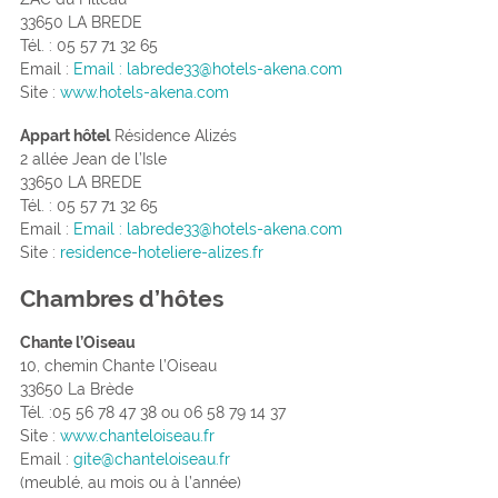
33650 LA BREDE
Tél. : 05 57 71 32 65
Email :
Email : labrede33@hotels-akena.com
Site :
www.hotels-akena.com
Appart hôtel
Résidence Alizés
2 allée Jean de l’Isle
33650 LA BREDE
Tél. : 05 57 71 32 65
Email :
Email : labrede33@hotels-akena.com
Site :
residence-hoteliere-alizes.fr
Chambres d’hôtes
Chante l’Oiseau
10, chemin Chante l’Oiseau
33650 La Brède
Tél. :05 56 78 47 38 ou 06 58 79 14 37
Site :
www.chanteloiseau.fr
Email :
gite@chanteloiseau.fr
(meublé, au mois ou à l’année)