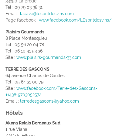
33650 La Brède
Tél : 09 79 03 38 31
Email :
lacave@lespritdesvins.com
Page facebook :
www.facebook.com/LEspritdesvins/
Plaisirs Gourmands
8 Place Montesquieu
Tél : 05 56 20 04 78
Tel : 06 10 41 53 36
Site :
www.plaisirs-gourmands-33.com
TERRE DES GASCONS
64 avenue Charles de Gaulles
Tél :
05 64 31 00 79
Site :
www.facebook.com/Terre-des-Gascons-
114361970305257/
Email :
terredesgascons@yahoo.com
Hôtels
Akena Relais Bordeaux Sud
1 rue Viana
ZAC du Filleau