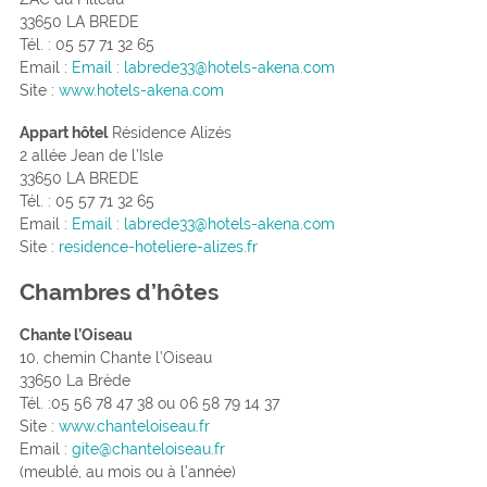
33650 LA BREDE
Tél. : 05 57 71 32 65
Email :
Email : labrede33@hotels-akena.com
Site :
www.hotels-akena.com
Appart hôtel
Résidence Alizés
2 allée Jean de l’Isle
33650 LA BREDE
Tél. : 05 57 71 32 65
Email :
Email : labrede33@hotels-akena.com
Site :
residence-hoteliere-alizes.fr
Chambres d’hôtes
Chante l’Oiseau
10, chemin Chante l’Oiseau
33650 La Brède
Tél. :05 56 78 47 38 ou 06 58 79 14 37
Site :
www.chanteloiseau.fr
Email :
gite@chanteloiseau.fr
(meublé, au mois ou à l’année)