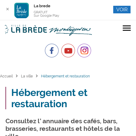
La brede
✕
VOIR
GRATUIT
Sur Google Play
menu
chevron_right
chevron_right
Accueil
La ville
Hébergement et restauration
Hébergement et
restauration
Consultez l’ annuaire des cafés, bars,
brasseries, restaurants et hôtels de la