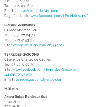
33650 La Brède
Tél : 09 79 03 38 31
Email :
lacave@lespritdesvins.com
Page facebook :
www.facebook.com/LEspritdesvins/
Plaisirs Gourmands
8 Place Montesquieu
Tél : 05 56 20 04 78
Tel : 06 10 41 53 36
Site :
www.plaisirs-gourmands-33.com
TERRE DES GASCONS
64 avenue Charles de Gaulles
Tél :
05 64 31 00 79
Site :
www.facebook.com/Terre-des-Gascons-
114361970305257/
Email :
terredesgascons@yahoo.com
Hôtels
Akena Relais Bordeaux Sud
1 rue Viana
ZAC du Filleau