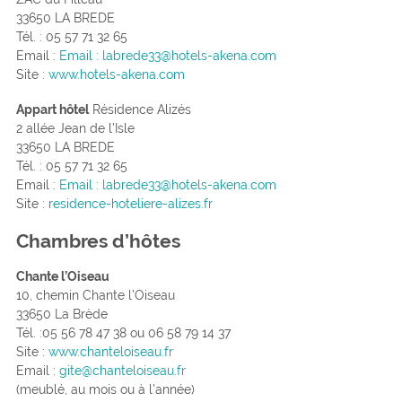
33650 LA BREDE
Tél. : 05 57 71 32 65
Email :
Email : labrede33@hotels-akena.com
Site :
www.hotels-akena.com
Appart hôtel
Résidence Alizés
2 allée Jean de l’Isle
33650 LA BREDE
Tél. : 05 57 71 32 65
Email :
Email : labrede33@hotels-akena.com
Site :
residence-hoteliere-alizes.fr
Chambres d’hôtes
Chante l’Oiseau
10, chemin Chante l’Oiseau
33650 La Brède
Tél. :05 56 78 47 38 ou 06 58 79 14 37
Site :
www.chanteloiseau.fr
Email :
gite@chanteloiseau.fr
(meublé, au mois ou à l’année)