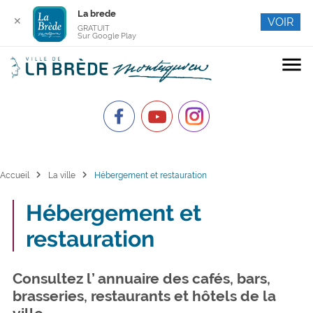
La brede
✕
VOIR
GRATUIT
Sur Google Play
menu
chevron_right
chevron_right
Accueil
La ville
Hébergement et restauration
Hébergement et
restauration
Consultez l’ annuaire des cafés, bars,
brasseries, restaurants et hôtels de la