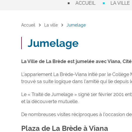
ACCUEIL
LA VILLE
chevron_right
chevron_right
Accueil
La ville
Jumelage
Jumelage
La Ville de La Brède est jumelée avec Viana, Cit
L’appariement La Brède-Viana initié par le Collèg
trouvé sa suite logique dans l’amitié qui lie depu
Le « Traité de Jumelage » signé 1er février 2001 e
et la découverte mutuelle.
De nombreuses visites réciproques à l’occasion de
Plaza de La Brède à Viana