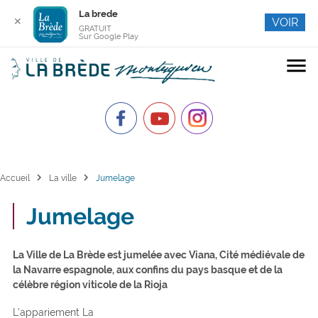
La brede
✕
VOIR
GRATUIT
Sur Google Play
menu
chevron_right
chevron_right
Accueil
La ville
Jumelage
Jumelage
La Ville de La Brède est jumelée avec Viana, Cité médiévale de
la Navarre espagnole, aux confins du pays basque et de la
célèbre région viticole de la Rioja
L’appariement La