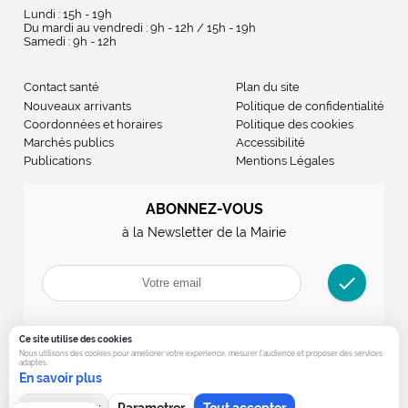
Lundi : 15h - 19h
Du mardi au vendredi : 9h - 12h / 15h - 19h
Samedi : 9h - 12h
Contact santé
Plan du site
Nouveaux arrivants
Politique de confidentialité
Coordonnées et horaires
Politique des cookies
Marchés publics
Accessibilité
Publications
Mentions Légales
ABONNEZ-VOUS
à la Newsletter de la Mairie
check
Ce site utilise des cookies
Nous utilisons des cookies pour ameliorer votre experience, mesurer l’audience et proposer des services
adaptes.
En savoir plus
Tout refuser
Parametrer
Tout accepter