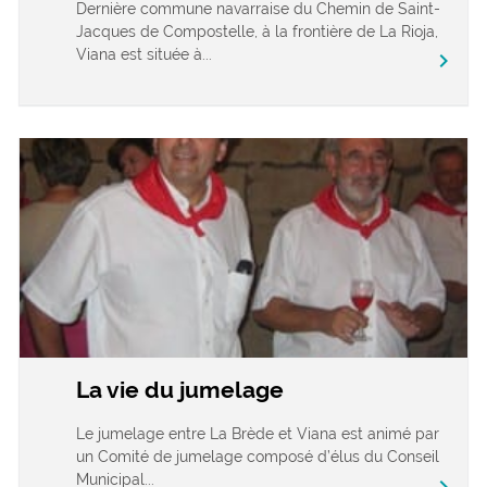
Dernière commune navarraise du Chemin de Saint-
Jacques de Compostelle, à la frontière de La Rioja,
Viana est située à...
chevron_right
La vie du jumelage
Le jumelage entre La Brède et Viana est animé par
un Comité de jumelage composé d’élus du Conseil
Municipal...
chevron_right