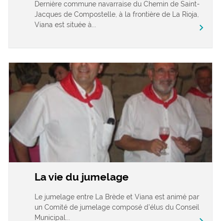
Dernière commune navarraise du Chemin de Saint-
Jacques de Compostelle, à la frontière de La Rioja,
Viana est située à...
chevron_right
La vie du jumelage
Le jumelage entre La Brède et Viana est animé par
un Comité de jumelage composé d’élus du Conseil
Municipal...
chevron_right