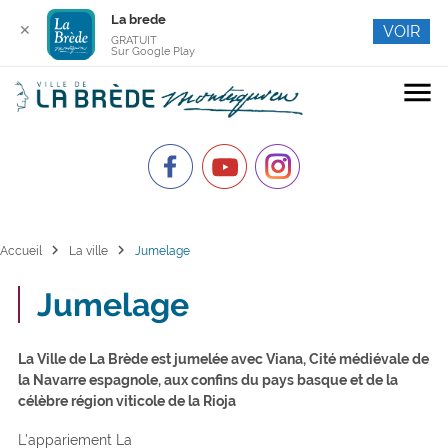
La brede
✕
VOIR
GRATUIT
Sur Google Play
menu
chevron_right
chevron_right
Accueil
La ville
Jumelage
Jumelage
La Ville de La Brède est jumelée avec Viana, Cité médiévale de
la Navarre espagnole, aux confins du pays basque et de la
célèbre région viticole de la Rioja
L’appariement La