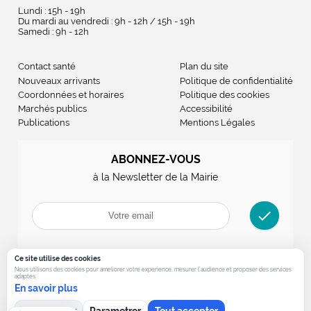
Lundi : 15h - 19h
Du mardi au vendredi : 9h - 12h / 15h - 19h
Samedi : 9h - 12h
Contact santé
Plan du site
Nouveaux arrivants
Politique de confidentialité
Coordonnées et horaires
Politique des cookies
Marchés publics
Accessibilité
Publications
Mentions Légales
ABONNEZ-VOUS
à la Newsletter de la Mairie
check
Ce site utilise des cookies
Nous utilisons des cookies pour ameliorer votre experience, mesurer l’audience et proposer des services
adaptes.
En savoir plus
Tout refuser
Parametrer
Tout accepter