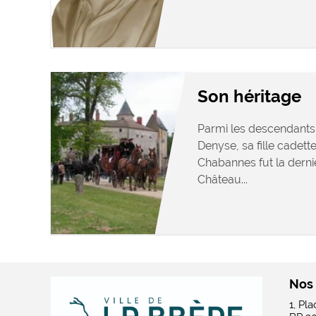
Son héritage
Parmi les descendants
Denyse, sa fille cadett
Chabannes fut la dern
Château...
Nos
1, Pl