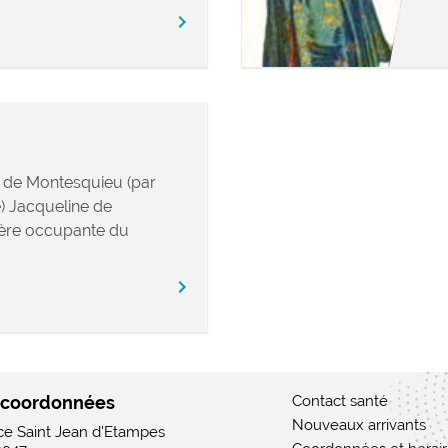
chevron_right
 de Montesquieu (par
e) Jacqueline de
ière occupante du
chevron_right
 coordonnées
Contact santé
Nouveaux arrivants
ace Saint Jean d'Etampes