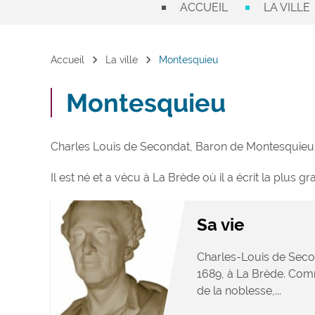
ACCUEIL
LA VILLE
chevron_right
chevron_right
Accueil
La ville
Montesquieu
Montesquieu
Charles Louis de Secondat, Baron de Montesquieu, 
Il est né et a vécu à La Brède où il a écrit la plus 
Sa vie
Charles-Louis de Second
1689, à La Brède. Com
de la noblesse,...