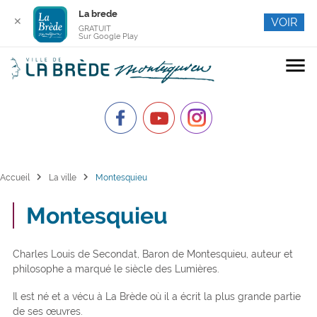
La brede
✕
VOIR
GRATUIT
Sur Google Play
menu
chevron_right
chevron_right
Accueil
La ville
Montesquieu
Montesquieu
Charles Louis de Secondat, Baron de Montesquieu, auteur et
philosophe a marqué le siècle des Lumières.
Il est né et a vécu à La Brède où il a écrit la plus grande partie
de ses œuvres.