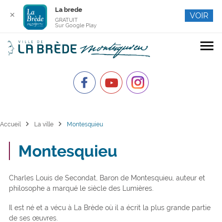
La brede
✕
VOIR
GRATUIT
Sur Google Play
menu
chevron_right
chevron_right
Accueil
La ville
Montesquieu
Montesquieu
Charles Louis de Secondat, Baron de Montesquieu, auteur et
philosophe a marqué le siècle des Lumières.
Il est né et a vécu à La Brède où il a écrit la plus grande partie
de ses œuvres.