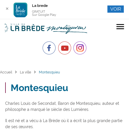
La brede
✕
VOIR
GRATUIT
Sur Google Play
menu
chevron_right
chevron_right
Accueil
La ville
Montesquieu
Montesquieu
Charles Louis de Secondat, Baron de Montesquieu, auteur et
philosophe a marqué le siècle des Lumières.
Il est né et a vécu à La Brède où il a écrit la plus grande partie
de ses œuvres.