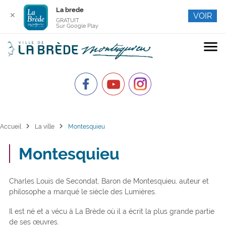
La brede
✕
VOIR
GRATUIT
Sur Google Play
menu
chevron_right
chevron_right
Accueil
La ville
Montesquieu
Montesquieu
Charles Louis de Secondat, Baron de Montesquieu, auteur et
philosophe a marqué le siècle des Lumières.
Il est né et a vécu à La Brède où il a écrit la plus grande partie
de ses œuvres.