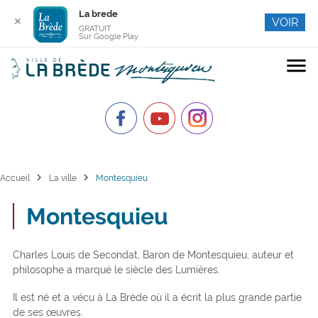
La brede
✕
VOIR
GRATUIT
Sur Google Play
menu
chevron_right
chevron_right
Accueil
La ville
Montesquieu
Montesquieu
Charles Louis de Secondat, Baron de Montesquieu, auteur et
philosophe a marqué le siècle des Lumières.
Il est né et a vécu à La Brède où il a écrit la plus grande partie
de ses œuvres.