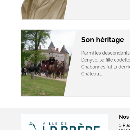
Son héritage
Parmi les descendants
Denyse, sa fille cadett
Chabannes fut la dern
Château...
Nos
1, Pl