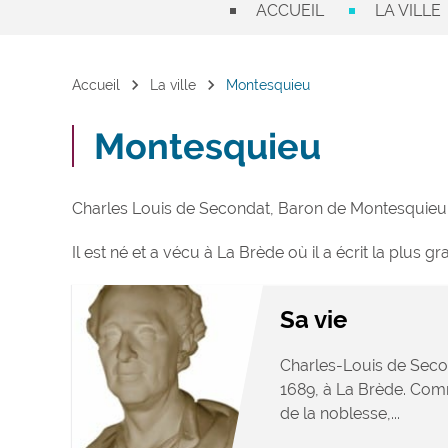
ACCUEIL
LA VILLE
chevron_right
chevron_right
Accueil
La ville
Montesquieu
Montesquieu
Charles Louis de Secondat, Baron de Montesquieu, 
Il est né et a vécu à La Brède où il a écrit la plus 
Sa vie
Charles-Louis de Second
1689, à La Brède. Com
de la noblesse,...