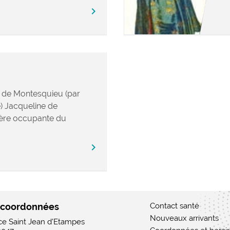
chevron_right
 de Montesquieu (par
e) Jacqueline de
ière occupante du
chevron_right
 coordonnées
Contact santé
Nouveaux arrivants
ace Saint Jean d'Etampes