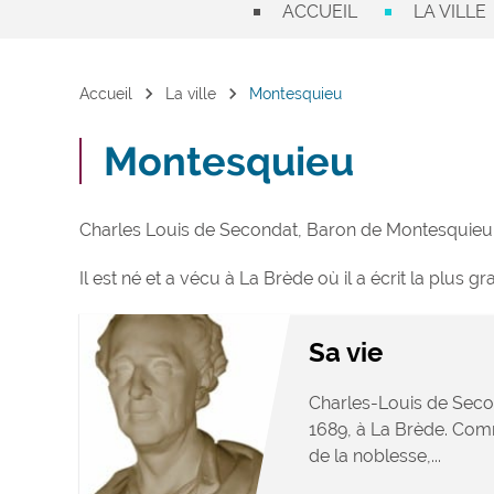
ACCUEIL
LA VILLE
chevron_right
chevron_right
Accueil
La ville
Montesquieu
Montesquieu
Charles Louis de Secondat, Baron de Montesquieu, 
Il est né et a vécu à La Brède où il a écrit la plus 
Sa vie
Charles-Louis de Second
1689, à La Brède. Com
de la noblesse,...