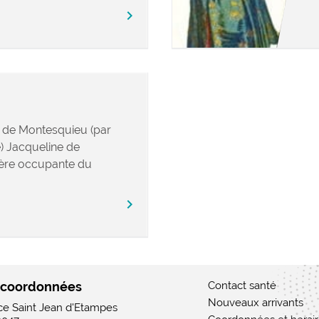
chevron_right
 de Montesquieu (par
e) Jacqueline de
ière occupante du
chevron_right
 coordonnées
Contact santé
Nouveaux arrivants
ace Saint Jean d'Etampes