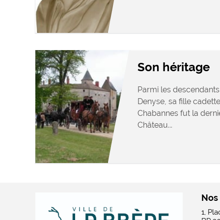
Son héritage
Parmi les descendants
Denyse, sa fille cadett
Chabannes fut la dern
Château...
Nos
1, Pl