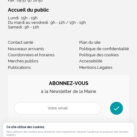
Fax : 05 57 97 18 50
Accueil du public
Lundi : 15h - 19h
Du mardi au vendredi : 9h - 12h / 15h - 19h
Samedi : 9h - 12h
Contact santé
Plan du site
Nouveaux arrivants
Politique de confidentialité
Coordonnées et horaires
Politique des cookies
Marchés publics
Accessibilité
Publications
Mentions Légales
ABONNEZ-VOUS
à la Newsletter de la Mairie
check
Ce site utilise des cookies
Nous utilisons des cookies pour ameliorer votre experience, mesurer l’audience et proposer des services
adaptes.