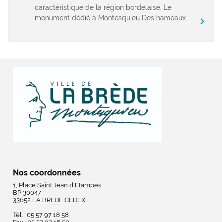
caractéristique de la région bordelaise, Le
monument dédié à Montesquieu Des hameaux...
chevron_right
Nos coordonnées
1, Place Saint Jean d'Etampes
BP 30047
33652 LA BREDE CEDEX
Tél. : 05 57 97 18 58