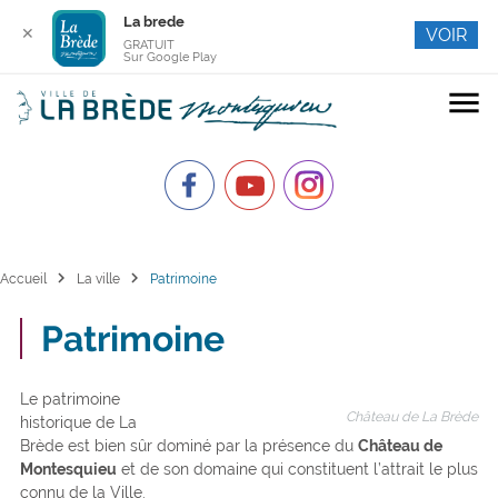
La brede
✕
VOIR
GRATUIT
Sur Google Play
menu
chevron_right
chevron_right
Accueil
La ville
Patrimoine
Patrimoine
Le patrimoine
Château de La Brède
historique de La
Brède est bien sûr dominé par la présence du
Château de
Montesquieu
et de son domaine qui constituent l’attrait le plus
connu de la Ville.