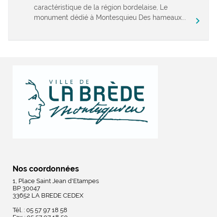
caractéristique de la région bordelaise, Le
monument dédié à Montesquieu Des hameaux...
chevron_right
Nos coordonnées
1, Place Saint Jean d'Etampes
BP 30047
33652 LA BREDE CEDEX
Tél. : 05 57 97 18 58