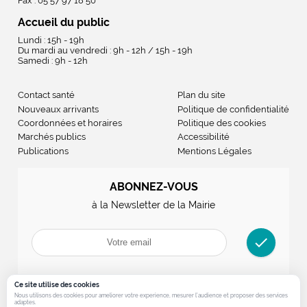
Fax : 05 57 97 18 50
Accueil du public
Lundi : 15h - 19h
Du mardi au vendredi : 9h - 12h / 15h - 19h
Samedi : 9h - 12h
Contact santé
Plan du site
Nouveaux arrivants
Politique de confidentialité
Coordonnées et horaires
Politique des cookies
Marchés publics
Accessibilité
Publications
Mentions Légales
ABONNEZ-VOUS
à la Newsletter de la Mairie
check
Ce site utilise des cookies
Nous utilisons des cookies pour ameliorer votre experience, mesurer l’audience et proposer des services
adaptes.