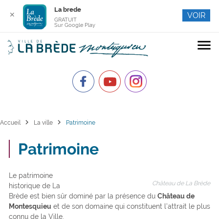
La brede
✕
VOIR
GRATUIT
Sur Google Play
menu
chevron_right
chevron_right
Accueil
La ville
Patrimoine
Patrimoine
Le patrimoine
Château de La Brède
historique de La
Brède est bien sûr dominé par la présence du
Château de
Montesquieu
et de son domaine qui constituent l’attrait le plus
connu de la Ville.