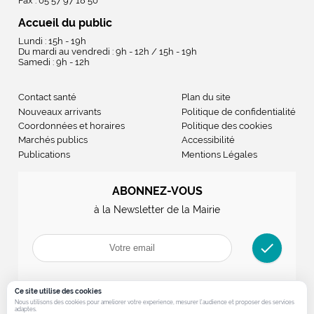
Fax : 05 57 97 18 50
Accueil du public
Lundi : 15h - 19h
Du mardi au vendredi : 9h - 12h / 15h - 19h
Samedi : 9h - 12h
Contact santé
Plan du site
Nouveaux arrivants
Politique de confidentialité
Coordonnées et horaires
Politique des cookies
Marchés publics
Accessibilité
Publications
Mentions Légales
ABONNEZ-VOUS
à la Newsletter de la Mairie
check
Ce site utilise des cookies
Nous utilisons des cookies pour ameliorer votre experience, mesurer l’audience et proposer des services
adaptes.