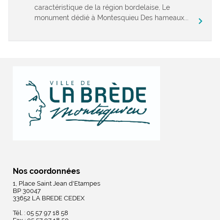
caractéristique de la région bordelaise, Le
monument dédié à Montesquieu Des hameaux...
chevron_right
Nos coordonnées
1, Place Saint Jean d'Etampes
BP 30047
33652 LA BREDE CEDEX
Tél. : 05 57 97 18 58