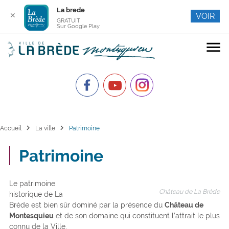
La brede
✕
VOIR
GRATUIT
Sur Google Play
menu
chevron_right
chevron_right
Accueil
La ville
Patrimoine
Patrimoine
Le patrimoine
Château de La Brède
historique de La
Brède est bien sûr dominé par la présence du
Château de
Montesquieu
et de son domaine qui constituent l’attrait le plus
connu de la Ville.