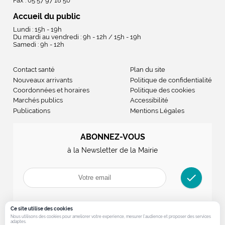
Fax : 05 57 97 18 50
Accueil du public
Lundi : 15h - 19h
Du mardi au vendredi : 9h - 12h / 15h - 19h
Samedi : 9h - 12h
Contact santé
Plan du site
Nouveaux arrivants
Politique de confidentialité
Coordonnées et horaires
Politique des cookies
Marchés publics
Accessibilité
Publications
Mentions Légales
ABONNEZ-VOUS
à la Newsletter de la Mairie
check
Ce site utilise des cookies
Nous utilisons des cookies pour ameliorer votre experience, mesurer l’audience et proposer des services
adaptes.