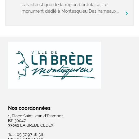
caractéristique de la région bordelaise, Le
monument dédié à Montesquieu Des hameaux...
chevron_right
Nos coordonnées
1, Place Saint Jean d'Etampes
BP 30047
33652 LA BREDE CEDEX
Tél. : 05 57 97 18 58