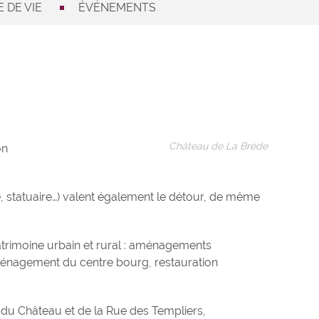
 DE VIE
ÉVÉNEMENTS
Château de La Brède
on
e, statuaire…) valent également le détour, de même
atrimoine urbain et rural : aménagements
aménagement du centre bourg, restauration
du Château et de la Rue des Templiers,