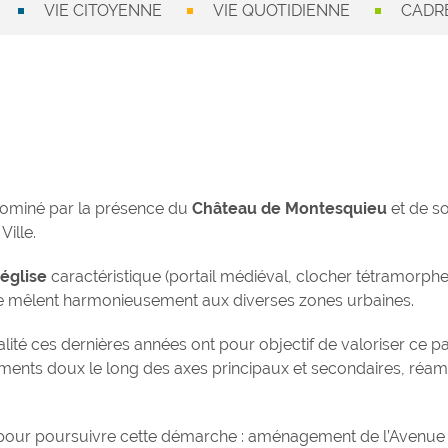
VIE CITOYENNE
VIE QUOTIDIENNE
CADRE
 dominé par la présence du
Château de Montesquieu
et de s
Ville.
église
caractéristique (portail médiéval, clocher tétramorph
se mêlent harmonieusement aux diverses zones urbaines.
ité ces dernières années ont pour objectif de valoriser ce p
nements doux le long des axes principaux et secondaires, ré
 pour poursuivre cette démarche : aménagement de l’Avenue 