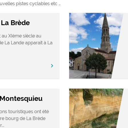
ouvelles pistes cyclables etc …
 La Brède
 au XIème siècle au
e La Lande apparaît à La
chevron_right
e Montesquieu
ons touristiques ont été
tre bourg de La Brède
...