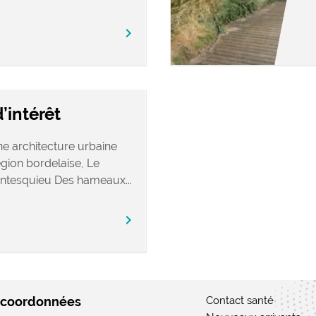
chevron_right
’intérêt
ne architecture urbaine
égion bordelaise, Le
tesquieu Des hameaux...
chevron_right
 coordonnées
Contact santé