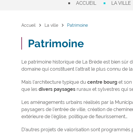
ACCUEIL
LA VILLE
chevron_right
chevron_right
Accueil
La ville
Patrimoine
Patrimoine
Le patrimoine historique de La Brède est bien sûr
domaine qui constituent l’attrait le plus connu de la 
Mais l’architecture typique du
centre bourg
et son
que les
divers paysages
ruraux et sylvestres qui 
Les aménagements urbains réalisés par la Municipal
paysagers de l’entrée de ville, création de chemi
extérieure de l’église, politique de fleurissement…
D’autres projets de valorisation sont programmés