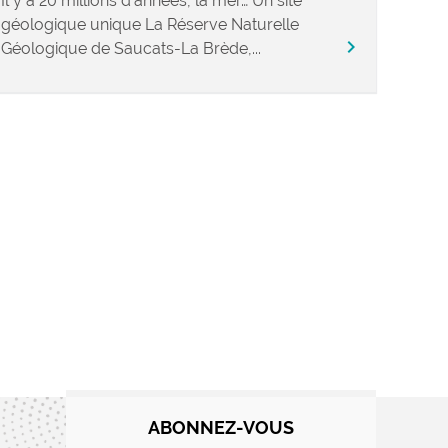
Il y a 20 millions d’années, la mer… Un site
géologique unique La Réserve Naturelle
chevron_right
Géologique de Saucats-La Brède,...
ABONNEZ-VOUS