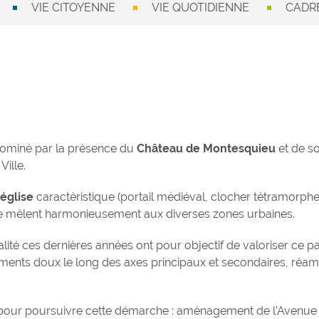
VIE CITOYENNE
VIE QUOTIDIENNE
CADRE
 dominé par la présence du
Château de Montesquieu
et de s
Ville.
église
caractéristique (portail médiéval, clocher tétramorph
se mêlent harmonieusement aux diverses zones urbaines.
ité ces dernières années ont pour objectif de valoriser ce p
nements doux le long des axes principaux et secondaires, ré
 pour poursuivre cette démarche : aménagement de l’Avenue 