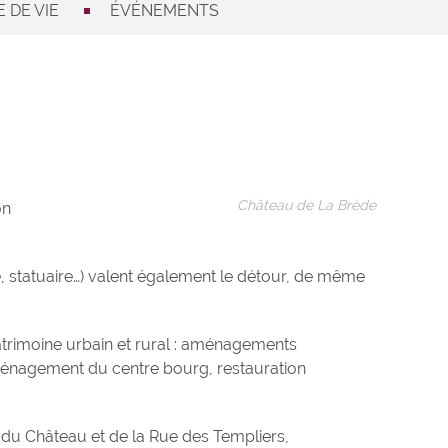
 DE VIE
ÉVÉNEMENTS
Château de La Brède
on
e, statuaire…) valent également le détour, de même
atrimoine urbain et rural : aménagements
aménagement du centre bourg, restauration
du Château et de la Rue des Templiers,