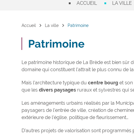
ACCUEIL
LA VILLE
chevron_right
chevron_right
Accueil
La ville
Patrimoine
Patrimoine
Le patrimoine historique de La Brède est bien sûr
domaine qui constituent l’attrait le plus connu de la 
Mais l’architecture typique du
centre bourg
et son
que les
divers paysages
ruraux et sylvestres qui 
Les aménagements urbains réalisés par la Municipal
paysagers de l’entrée de ville, création de chemi
extérieure de l’église, politique de fleurissement…
D’autres projets de valorisation sont programmés