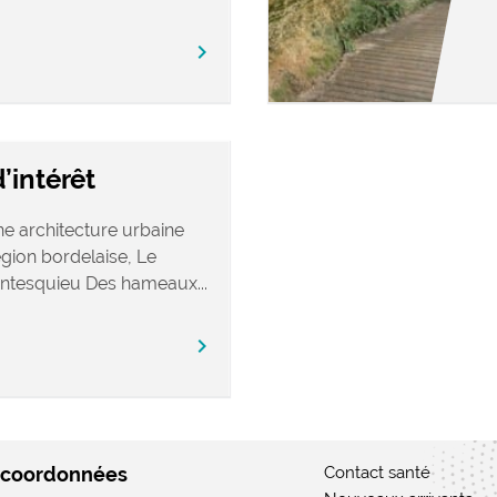
chevron_right
’intérêt
ne architecture urbaine
égion bordelaise, Le
tesquieu Des hameaux...
chevron_right
 coordonnées
Contact santé