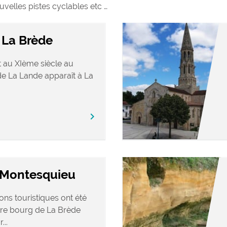
ouvelles pistes cyclables etc …
 La Brède
 au XIème siècle au
e La Lande apparaît à La
chevron_right
e Montesquieu
ons touristiques ont été
tre bourg de La Brède
...