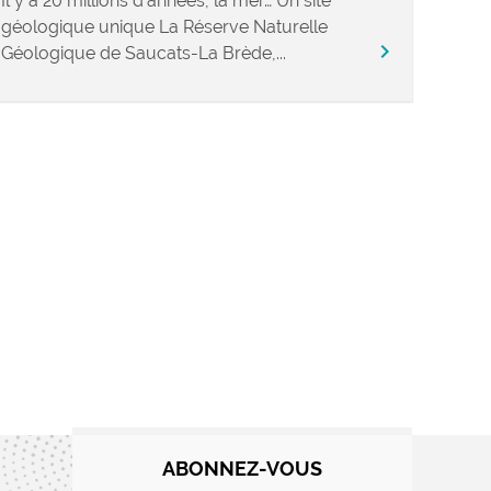
Il y a 20 millions d’années, la mer… Un site
géologique unique La Réserve Naturelle
chevron_right
Géologique de Saucats-La Brède,...
ABONNEZ-VOUS