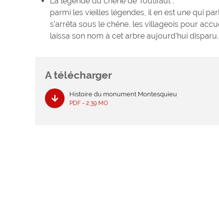
La légende du chêne de Toutifaut :
parmi les vieilles légendes, il en est une qui
s’arrêta sous le chêne, les villageois pour accueilli
laissa son nom à cet arbre aujourd’hui disparu.
A télécharger
Histoire du monument Montesquieu
PDF - 2,39 MO