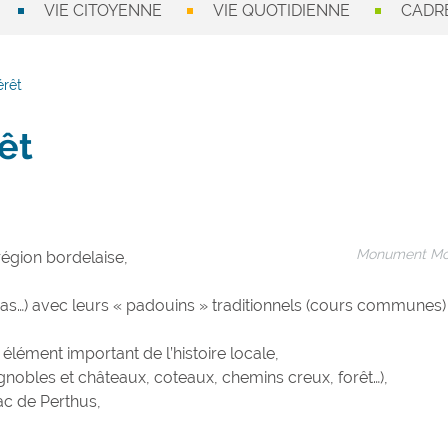
VIE CITOYENNE
VIE QUOTIDIENNE
CADRE
érêt
êt
Monument Mo
région bordelaise,
…) avec leurs « padouins » traditionnels (cours communes) 
élément important de l’histoire locale,
nobles et châteaux, coteaux, chemins creux, forêt…),
Lac de Perthus,