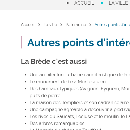
ACCUEIL
LA VILLE
chevron_right
chevron_right
chevron_right
Accueil
La ville
Patrimoine
Autres points d’int
Autres points d’intér
La Brède c’est aussi
Une architecture urbaine caractéristique de la 
Le monument dédié à Montesquieu
Des hameaux typiques (Avignon, Eyquem, Moras
puits de pierre,
La maison des Templiers et son cadran solaire, 
Une campagne agréable à découvrir à pied (vig
Les rives du Saucats, l’écluse et le moulin, le 
Des arbres remarquables