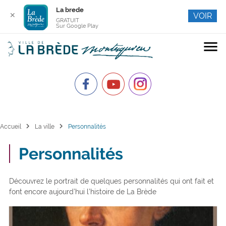
La brede
✕
VOIR
GRATUIT
Sur Google Play
menu
chevron_right
chevron_right
Accueil
La ville
Personnalités
Personnalités
Découvrez le portrait de quelques personnalités qui ont fait et
font encore aujourd’hui l’histoire de La Brède