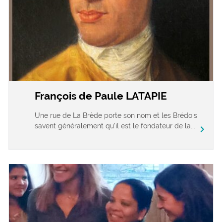
François de Paule LATAPIE
Une rue de La Brède porte son nom et les Brédois
savent généralement qu’il est le fondateur de la...
chevron_right