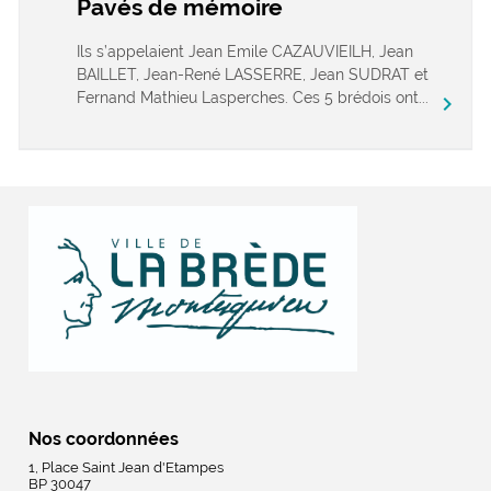
Pavés de mémoire
Ils s’appelaient Jean Emile CAZAUVIEILH, Jean
BAILLET, Jean-René LASSERRE, Jean SUDRAT et
Fernand Mathieu Lasperches. Ces 5 brédois ont...
chevron_right
Nos coordonnées
1, Place Saint Jean d'Etampes
BP 30047