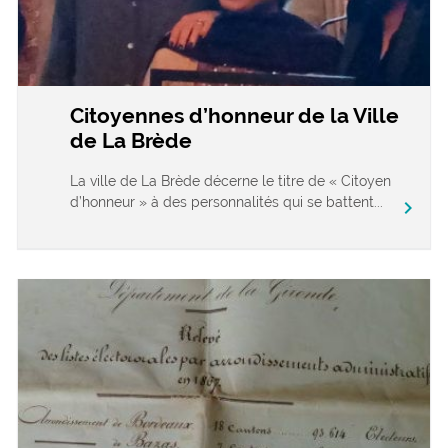
Citoyennes d’honneur de la Ville
de La Brède
La ville de La Brède décerne le titre de « Citoyen
d’honneur » à des personnalités qui se battent...
chevron_right