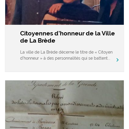
Citoyennes d’honneur de la Ville
de La Brède
La ville de La Brède décerne le titre de « Citoyen
d’honneur » à des personnalités qui se battent...
chevron_right