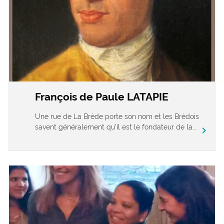
François de Paule LATAPIE
Une rue de La Brède porte son nom et les Brédois
savent généralement qu’il est le fondateur de la...
chevron_right