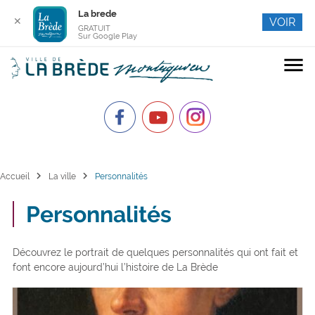
La brede
✕
VOIR
GRATUIT
Sur Google Play
menu
chevron_right
chevron_right
Accueil
La ville
Personnalités
Personnalités
Découvrez le portrait de quelques personnalités qui ont fait et
font encore aujourd’hui l’histoire de La Brède