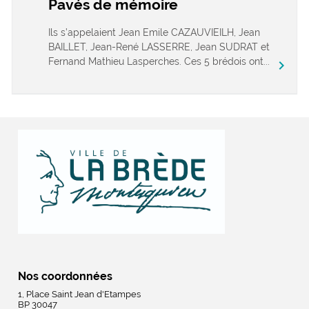
Pavés de mémoire
Ils s’appelaient Jean Emile CAZAUVIEILH, Jean
BAILLET, Jean-René LASSERRE, Jean SUDRAT et
Fernand Mathieu Lasperches. Ces 5 brédois ont...
chevron_right
Nos coordonnées
1, Place Saint Jean d'Etampes
BP 30047