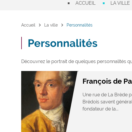
ACCUEIL
LA VILLE
chevron_right
chevron_right
Accueil
La ville
Personnalités
Personnalités
Découvrez le portrait de quelques personnalités qui 
François de P
Une rue de La Brède p
Brédois savent général
fondateur de la...