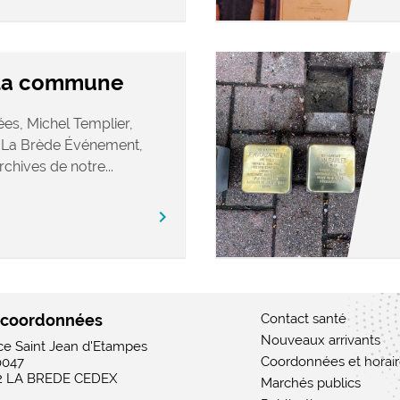
 la commune
es, Michel Templier,
 La Brède Événement,
rchives de notre...
chevron_right
 coordonnées
Contact santé
Nouveaux arrivants
ace Saint Jean d'Etampes
Coordonnées et horai
0047
2 LA BREDE CEDEX
Marchés publics