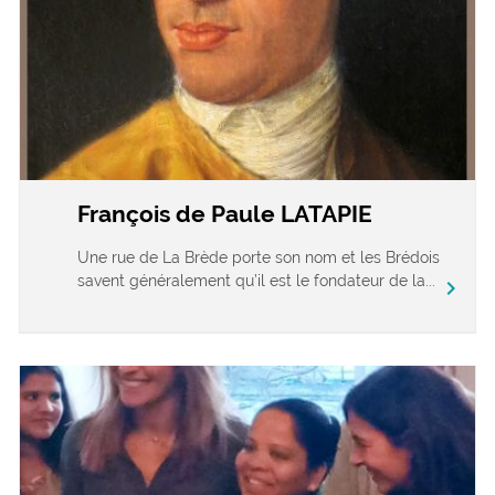
François de Paule LATAPIE
Une rue de La Brède porte son nom et les Brédois
savent généralement qu’il est le fondateur de la...
chevron_right