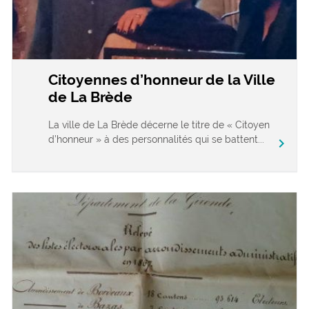
Citoyennes d’honneur de la Ville
de La Brède
La ville de La Brède décerne le titre de « Citoyen
d’honneur » à des personnalités qui se battent...
chevron_right