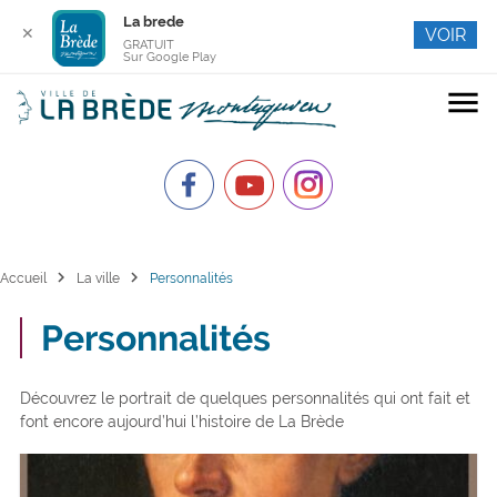
La brede
✕
VOIR
GRATUIT
Sur Google Play
menu
chevron_right
chevron_right
Accueil
La ville
Personnalités
Personnalités
Découvrez le portrait de quelques personnalités qui ont fait et
font encore aujourd’hui l’histoire de La Brède