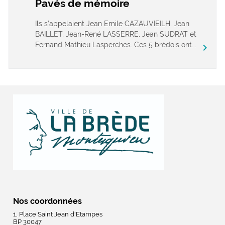
Pavés de mémoire
Ils s’appelaient Jean Emile CAZAUVIEILH, Jean
BAILLET, Jean-René LASSERRE, Jean SUDRAT et
Fernand Mathieu Lasperches. Ces 5 brédois ont...
chevron_right
Nos coordonnées
1, Place Saint Jean d'Etampes
BP 30047