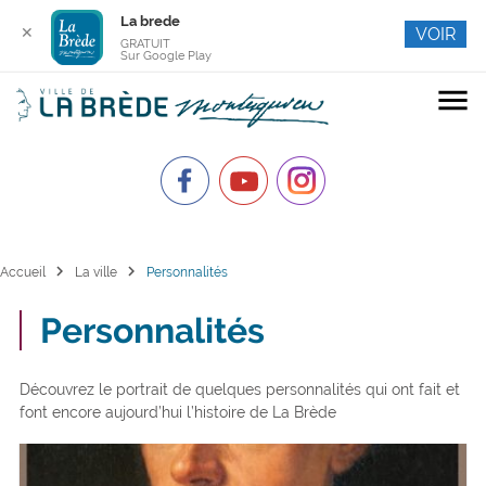
La brede
✕
VOIR
GRATUIT
Sur Google Play
menu
chevron_right
chevron_right
Accueil
La ville
Personnalités
Personnalités
Découvrez le portrait de quelques personnalités qui ont fait et
font encore aujourd’hui l’histoire de La Brède