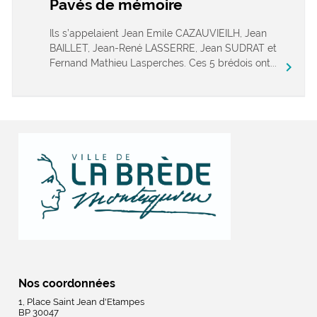
Pavés de mémoire
Ils s’appelaient Jean Emile CAZAUVIEILH, Jean
BAILLET, Jean-René LASSERRE, Jean SUDRAT et
Fernand Mathieu Lasperches. Ces 5 brédois ont...
chevron_right
Nos coordonnées
1, Place Saint Jean d'Etampes
BP 30047