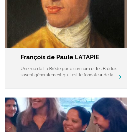
François de Paule LATAPIE
Une rue de La Brède porte son nom et les Brédois
savent généralement qu’il est le fondateur de la...
chevron_right