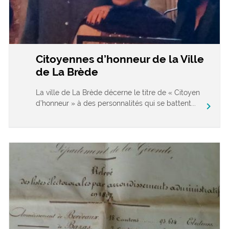
Citoyennes d’honneur de la Ville
de La Brède
La ville de La Brède décerne le titre de « Citoyen
d’honneur » à des personnalités qui se battent...
chevron_right