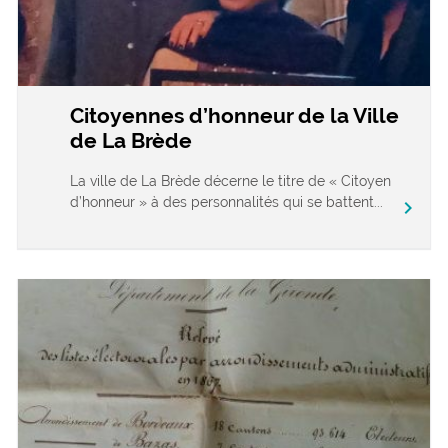
Citoyennes d’honneur de la Ville
de La Brède
La ville de La Brède décerne le titre de « Citoyen
d’honneur » à des personnalités qui se battent...
chevron_right