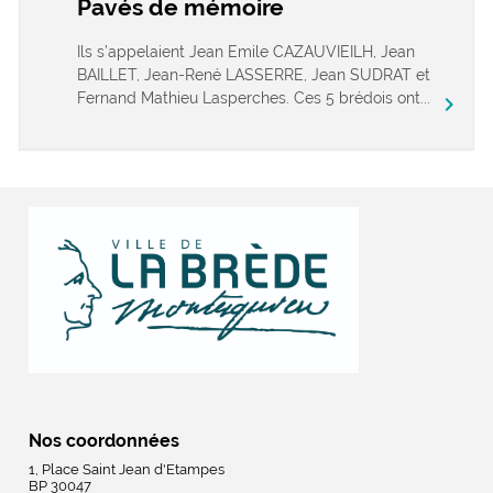
Pavés de mémoire
Ils s’appelaient Jean Emile CAZAUVIEILH, Jean
BAILLET, Jean-René LASSERRE, Jean SUDRAT et
Fernand Mathieu Lasperches. Ces 5 brédois ont...
chevron_right
Nos coordonnées
1, Place Saint Jean d'Etampes
BP 30047