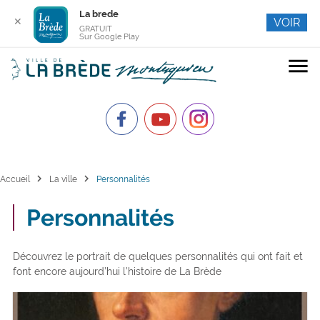
La brede
✕
VOIR
GRATUIT
Sur Google Play
menu
chevron_right
chevron_right
Accueil
La ville
Personnalités
Personnalités
Découvrez le portrait de quelques personnalités qui ont fait et
font encore aujourd’hui l’histoire de La Brède