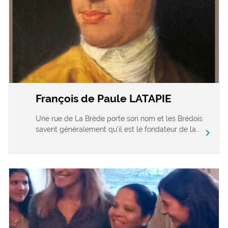
François de Paule LATAPIE
Une rue de La Brède porte son nom et les Brédois
savent généralement qu’il est le fondateur de la...
chevron_right