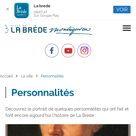
La brede
✕
VOIR
GRATUIT
Sur Google Play
menu
chevron_right
chevron_right
Accueil
La ville
Personnalités
Personnalités
Découvrez le portrait de quelques personnalités qui ont fait et
font encore aujourd’hui l’histoire de La Brède