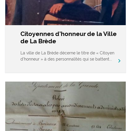
Citoyennes d’honneur de la Ville
de La Brède
La ville de La Brède décerne le titre de « Citoyen
d’honneur » à des personnalités qui se battent...
chevron_right