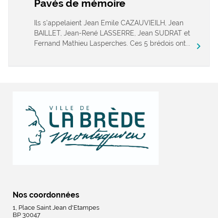
Pavés de mémoire
Ils s’appelaient Jean Emile CAZAUVIEILH, Jean
BAILLET, Jean-René LASSERRE, Jean SUDRAT et
Fernand Mathieu Lasperches. Ces 5 brédois ont...
chevron_right
Nos coordonnées
1, Place Saint Jean d'Etampes
BP 30047