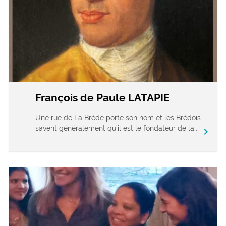
François de Paule LATAPIE
Une rue de La Brède porte son nom et les Brédois
savent généralement qu’il est le fondateur de la...
chevron_right