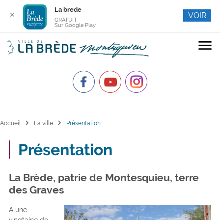
La brede
✕
VOIR
GRATUIT
Sur Google Play
menu
chevron_right
chevron_right
Accueil
La ville
Présentation
Présentation
La Brède, patrie de Montesquieu, terre
des Graves
A une
vingtaine de