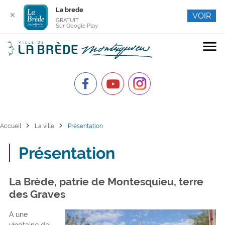
La brede
✕
VOIR
GRATUIT
Sur Google Play
menu
chevron_right
chevron_right
Accueil
La ville
Présentation
Présentation
La Brède, patrie de Montesquieu, terre
des Graves
A une
vingtaine de