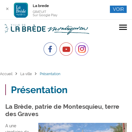
La brede
✕
VOIR
GRATUIT
Sur Google Play
menu
chevron_right
chevron_right
Accueil
La ville
Présentation
Présentation
La Brède, patrie de Montesquieu, terre
des Graves
A une
vingtaine de