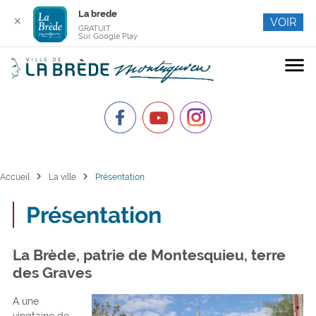
La brede
✕
VOIR
GRATUIT
Sur Google Play
menu
chevron_right
chevron_right
Accueil
La ville
Présentation
Présentation
La Brède, patrie de Montesquieu, terre
des Graves
A une
vingtaine de