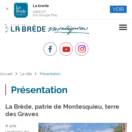
La brede
✕
VOIR
GRATUIT
Sur Google Play
menu
chevron_right
chevron_right
Accueil
La ville
Présentation
Présentation
La Brède, patrie de Montesquieu, terre
des Graves
A une
vingtaine de