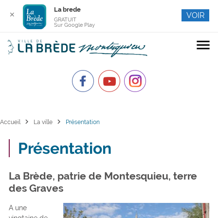
La brede
✕
VOIR
GRATUIT
Sur Google Play
menu
chevron_right
chevron_right
Accueil
La ville
Présentation
Présentation
La Brède, patrie de Montesquieu, terre
des Graves
A une
vingtaine de