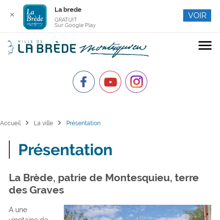
La brede
✕
VOIR
GRATUIT
Sur Google Play
menu
chevron_right
chevron_right
Accueil
La ville
Présentation
Présentation
La Brède, patrie de Montesquieu, terre
des Graves
A une
vingtaine de