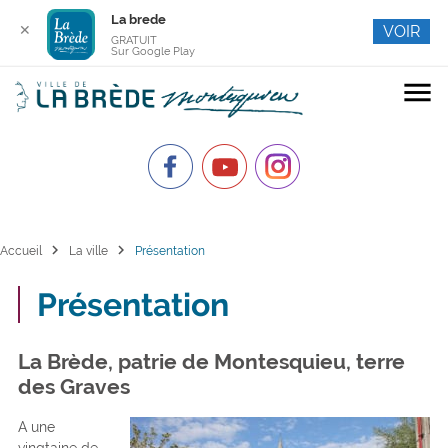
La brede
✕
VOIR
GRATUIT
Sur Google Play
menu
chevron_right
chevron_right
Accueil
La ville
Présentation
Présentation
La Brède, patrie de Montesquieu, terre
des Graves
A une
vingtaine de