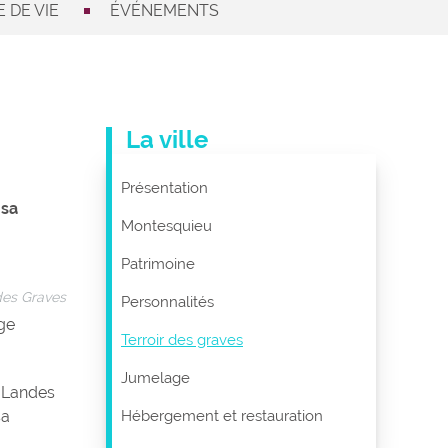
 DE VIE
ÉVÉNEMENTS
La ville
Présentation
 sa
Montesquieu
Patrimoine
 des Graves
Personnalités
ge
Terroir des graves
Jumelage
s Landes
sa
Hébergement et restauration