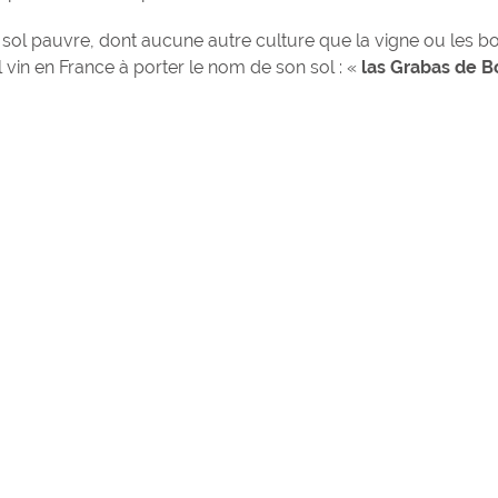
 sol pauvre, dont aucune autre culture que la vigne ou les bo
 vin en France à porter le nom de son sol : «
las Grabas de 
Hommage à Hen
Secondat, baro
Montesquieu
Henry de Secondat
Montesquieu et de 