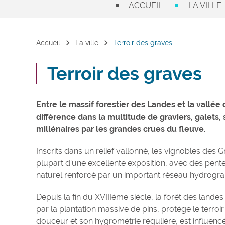
ACCUEIL
LA VILLE
chevron_right
chevron_right
Accueil
La ville
Terroir des graves
Terroir des graves
Entre le massif forestier des Landes et la vallée 
différence dans la multitude de graviers, galets, s
millénaires par les grandes crues du fleuve.
Inscrits dans un relief vallonné, les vignobles des 
plupart d’une excellente exposition, avec des pen
naturel renforcé par un important réseau hydrograp
Depuis la fin du XVIIIème siècle, la forêt des lan
par la plantation massive de pins, protège le terroi
douceur et son hygrométrie régulière, est influencé