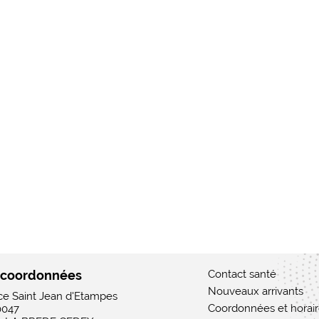
 coordonnées
Contact santé
Nouveaux arrivants
ace Saint Jean d'Etampes
Coordonnées et horai
0047