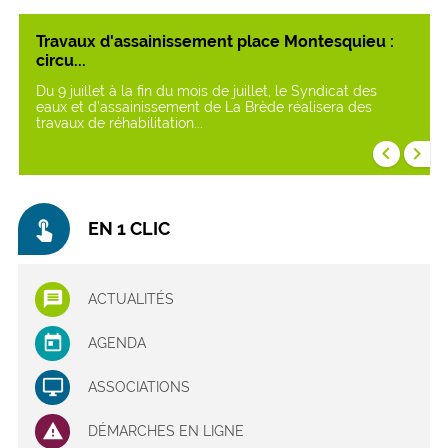
Travaux d'assainissement place Montesquieu :
circu...
Du 9 juillet à la fin du mois de juillet, le Syndicat des
eaux et d’assainissement de La Brède réalisera des
travaux de réhabilitation...
keyboard_arrow_left
keyboard_arrow_right
touch_app
EN 1 CLIC
ACTUALITÉS
AGENDA
ASSOCIATIONS
DÉMARCHES EN LIGNE