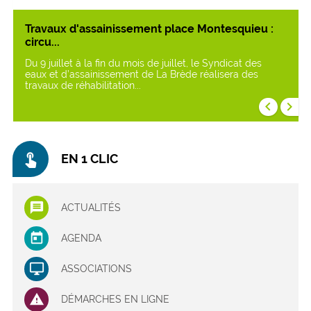
Travaux d'assainissement place Montesquieu :
circu...
Du 9 juillet à la fin du mois de juillet, le Syndicat des
eaux et d’assainissement de La Brède réalisera des
travaux de réhabilitation...
keyboard_arrow_left
keyboard_arrow_right
touch_app
EN 1 CLIC
ACTUALITÉS
AGENDA
ASSOCIATIONS
DÉMARCHES EN LIGNE