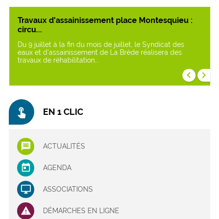
Travaux d'assainissement place Montesquieu :
circu...
Du 9 juillet à la fin du mois de juillet, le Syndicat des
eaux et d’assainissement de La Brède réalisera des
travaux de réhabilitation...
keyboard_arrow_left
keyboard_arrow_right
touch_app
EN 1 CLIC
ACTUALITÉS
AGENDA
ASSOCIATIONS
DÉMARCHES EN LIGNE