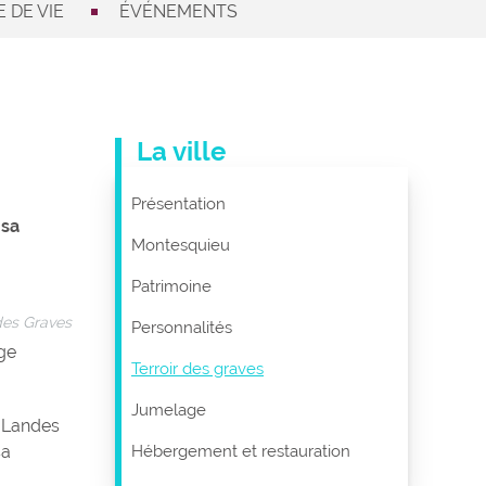
 DE VIE
ÉVÉNEMENTS
La ville
Présentation
 sa
Montesquieu
Patrimoine
 des Graves
Personnalités
ge
Terroir des graves
Jumelage
s Landes
sa
Hébergement et restauration