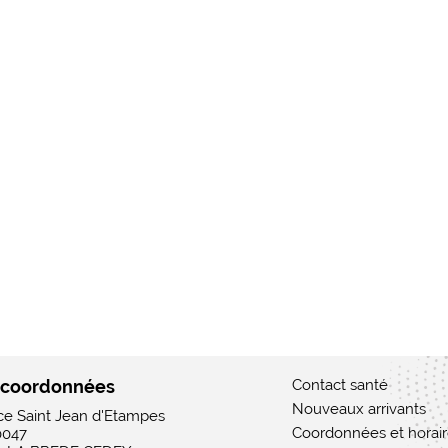
 coordonnées
Contact santé
Nouveaux arrivants
ace Saint Jean d'Etampes
Coordonnées et horai
0047