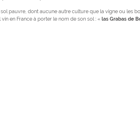
 sol pauvre, dont aucune autre culture que la vigne ou les bo
 vin en France à porter le nom de son sol : «
las Grabas de 
Hommage à Hen
Secondat, baro
Montesquieu
Henry de Secondat
Montesquieu et de 