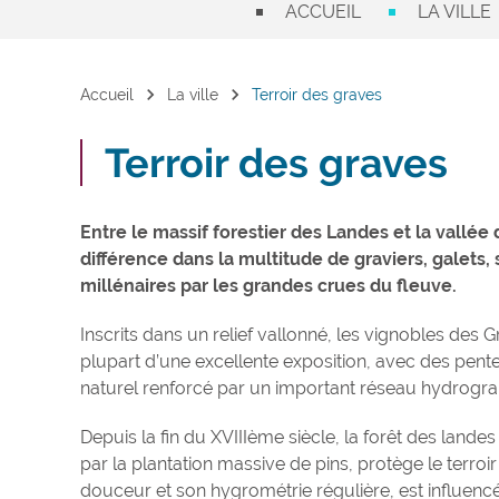
ACCUEIL
LA VILLE
chevron_right
chevron_right
Accueil
La ville
Terroir des graves
Terroir des graves
Entre le massif forestier des Landes et la vallée 
différence dans la multitude de graviers, galets, s
millénaires par les grandes crues du fleuve.
Inscrits dans un relief vallonné, les vignobles des 
plupart d’une excellente exposition, avec des pen
naturel renforcé par un important réseau hydrograp
Depuis la fin du XVIIIème siècle, la forêt des lan
par la plantation massive de pins, protège le terroi
douceur et son hygrométrie régulière, est influencé