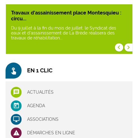
Travaux d'assainissement place Montesquieu :
circu...
Du 9 juillet à la fin du mois de juillet, le Syndicat des
eaux et d’assainissement de La Brède réalisera des
travaux de réhabilitation...
keyboard_arrow_left
keyboard_arrow_right
touch_app
EN 1 CLIC
ACTUALITÉS
AGENDA
ASSOCIATIONS
DÉMARCHES EN LIGNE