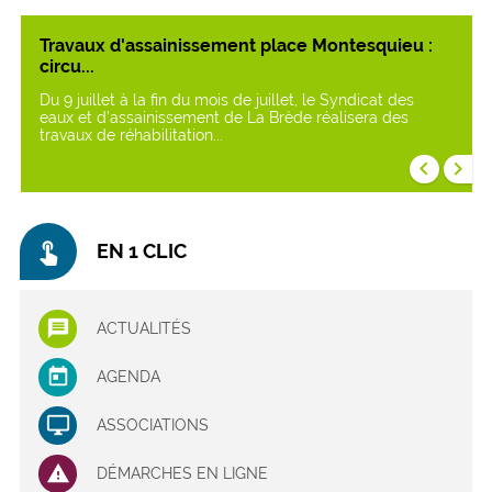
Travaux d'assainissement place Montesquieu :
circu...
Du 9 juillet à la fin du mois de juillet, le Syndicat des
eaux et d’assainissement de La Brède réalisera des
travaux de réhabilitation...
keyboard_arrow_left
keyboard_arrow_right
touch_app
EN 1 CLIC
ACTUALITÉS
AGENDA
ASSOCIATIONS
DÉMARCHES EN LIGNE