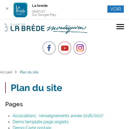
La brede
✕
VOIR
GRATUIT
Sur Google Play
menu
chevron_right
Accueil
Plan du site
Plan du site
Pages
Associations : renseignements année 2026/2027
Demo template page onglets
Demo-Carte postale