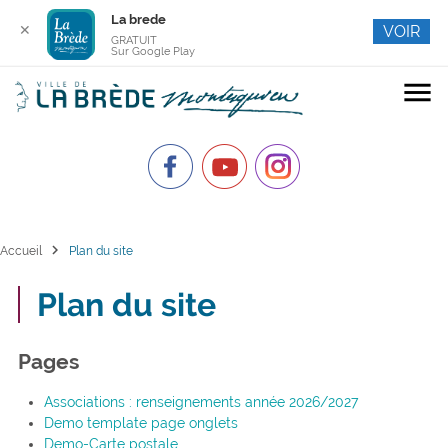
La brede
✕
VOIR
GRATUIT
Sur Google Play
menu
chevron_right
Accueil
Plan du site
Plan du site
Pages
Associations : renseignements année 2026/2027
Demo template page onglets
Demo-Carte postale