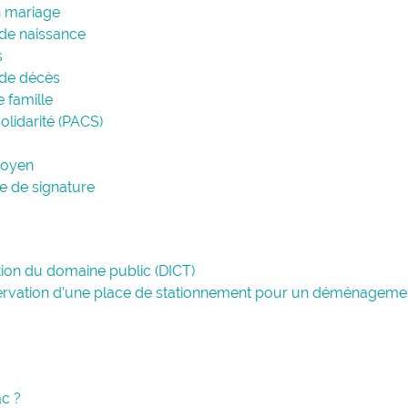
n mariage
de naissance
s
 de décès
 famille
olidarité (PACS)
toyen
le de signature
on du domaine public (DICT)
ervation d’une place de stationnement pour un déménageme
ac ?