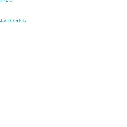
 Brède
stant brédois