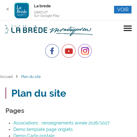
La brede
✕
VOIR
GRATUIT
Sur Google Play
menu
chevron_right
Accueil
Plan du site
Plan du site
Pages
Associations : renseignements année 2026/2027
Demo template page onglets
Demo-Carte postale