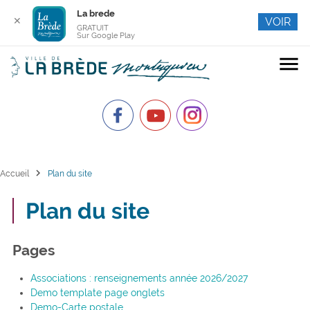
La brede
✕
VOIR
GRATUIT
Sur Google Play
menu
chevron_right
Accueil
Plan du site
Plan du site
Pages
Associations : renseignements année 2026/2027
Demo template page onglets
Demo-Carte postale