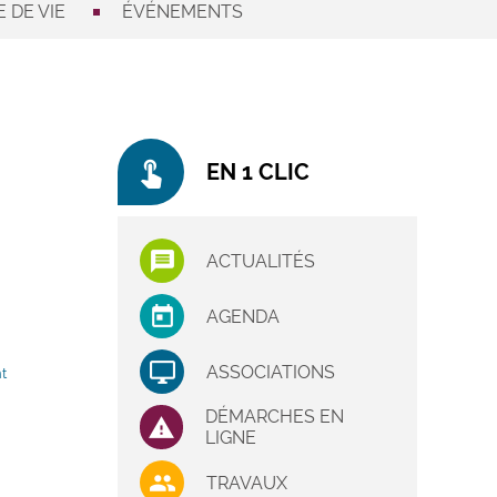
 DE VIE
ÉVÉNEMENTS
touch_app
EN 1 CLIC
ACTUALITÉS
AGENDA
ASSOCIATIONS
t
DÉMARCHES EN
LIGNE
TRAVAUX